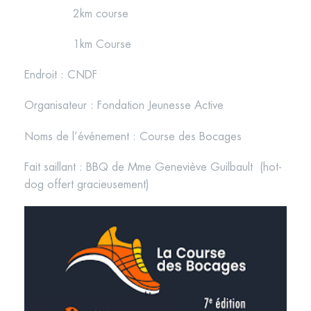
2km course
1km Course
Endroit : CNDF
Organisateur : Fondation Jeunesse Active
Noms de l’événement : Course des Bocages
Fait saillant : BBQ de Mme Geneviève Guilbault (hot-
dog offert gracieusement)