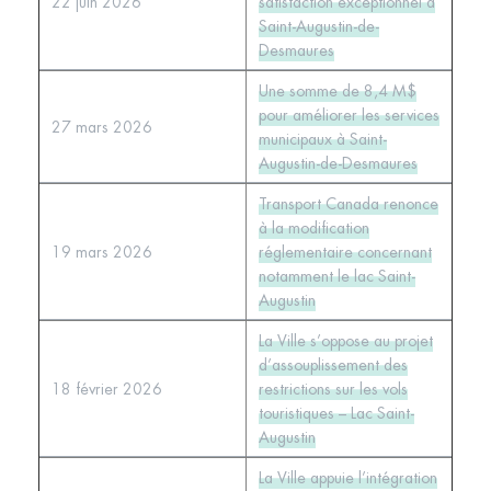
22 juin 2026
satisfaction exceptionnel à
Saint-Augustin-de-
Desmaures
Une somme de 8,4 M$
pour améliorer les services
27 mars 2026
municipaux à Saint-
Augustin-de-Desmaures
Transport Canada renonce
à la modification
19 mars 2026
réglementaire concernant
notamment le lac Saint-
Augustin
La Ville s’oppose au projet
d’assouplissement des
18 février 2026
restrictions sur les vols
touristiques – Lac Saint-
Augustin
La Ville appuie l’intégration