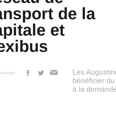
ansport de la
pitale et
exibus
Les Augustin
ARTAGEZ
bénéficier du
à la demande