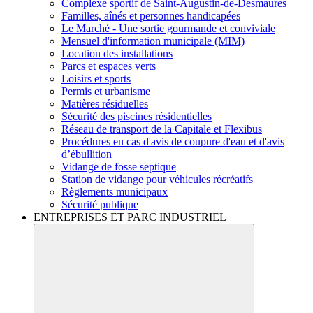
Complexe sportif de Saint-Augustin-de-Desmaures
Familles, aînés et personnes handicapées
Le Marché - Une sortie gourmande et conviviale
Mensuel d'information municipale (MIM)
Location des installations
Parcs et espaces verts
Loisirs et sports
Permis et urbanisme
Matières résiduelles
Sécurité des piscines résidentielles
Réseau de transport de la Capitale et Flexibus
Procédures en cas d'avis de coupure d'eau et d'avis
d’ébullition
Vidange de fosse septique
Station de vidange pour véhicules récréatifs
Règlements municipaux
Sécurité publique
ENTREPRISES ET PARC INDUSTRIEL