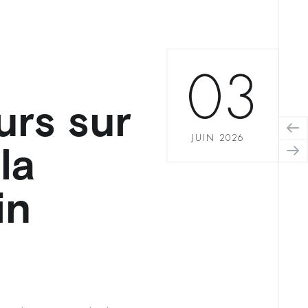
03
urs sur
JUIN 2026
la
in