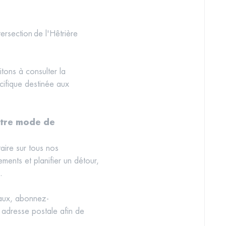
tersection de l'Hêtrière
itons à consulter la
cifique destinée aux
otre mode de
itaire sur tous nos
ents et planifier un détour,
n.
vaux, abonnez-
e adresse postale afin de