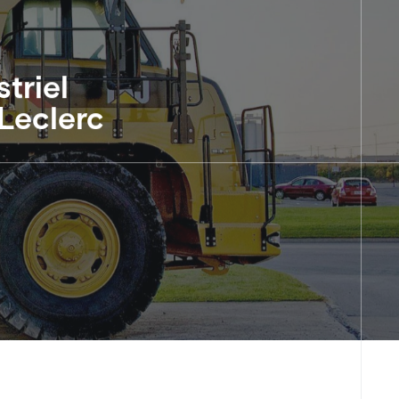
triel
Leclerc